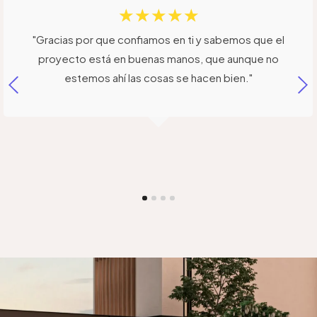
☆
☆
☆
☆
☆
Hotel Ecce Inn
"Gracias por que confiamos en ti y sabemos que el
proyecto está en buenas manos, que aunque no
estemos ahí las cosas se hacen bien."