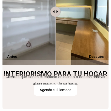
Antes
Después
INTERIORISMO PARA TU HOGAR
Clientes que tienen el espacio en blanco o desean renovar
algún espacio de su hogar.
Agenda tu Llamada